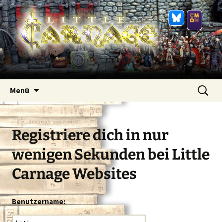
Zum
Suchen
Menü
Inhalt
nach:
springen
Registriere dich in nur
wenigen Sekunden bei Little
Carnage Websites
Benutzername: