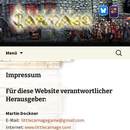
Zum
Suchen
Menü
Inhalt
nach:
springen
Impressum
Für diese Website verantwortlicher
Herausgeber:
Martin Dockner
E-Mail:
littlecarnagegame@gmail.com
Internet:
www.littlecarnage.com